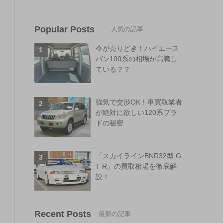
Popular Posts
今が売りどき！ハイエース
バン100系の相場が高騰し
ている？？
強気で交渉OK！車買取業者
が絶対に欲しい120系プラ
ドの秘密
「スカイラインBNR32型 G
T-R」の買取相場を徹底解
説！
Recent Posts