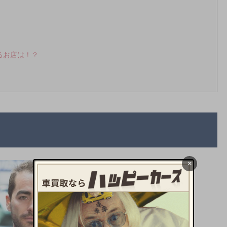
るお店は！？
×