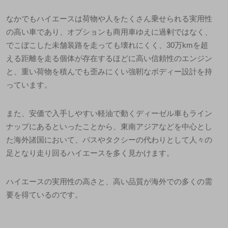
なかでもハイエースは荷物や人をたくさん乗せられる実用性
の高い車であり、オプションも商用車ゆえに過剰ではなく、
でこぼこした未舗装路を走っても壊れにくく、30万kmを超
える距離を走る個体が存在するほどに
高い信頼性のエンジン
と、重い荷物を積んでも
歪みにくい強靭なボディー設計
を持
っています。
また、安価で入手しやすい軽油で動くディーゼル車もライン
ナップにあるといったことから、東南アジアなどを中心とし
た海外諸国において、バスやタクシーの代わりとして人々の
足となり走り回るハイエースを多く見かけます。
ハイエースの実用性の高さと、高い品質が海外での多くの需
要を得ているのです。