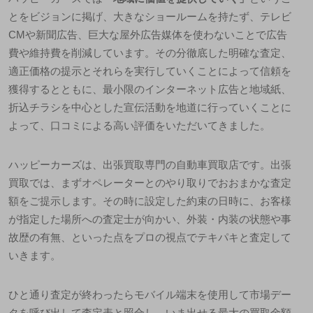
とをビジョンに掲げ、大きなショールームを持たず、テレビ
CMや新聞広告、巨大な屋外広告媒体を使わないことで広告
費や維持費を削減しています。その分
徹底した明確な査定
、
適正価格の提示
とそれらを実行していくことによって信頼を
獲得するとともに、最小限のインターネット広告と地域紙、
折込チラシを中心とした宣伝活動を地道に行っていくことに
よって、口コミによる高い評価をいただいてきました。
ハッピーカーズは、出張買取専門の自動車買取店です。出張
買取では、まずオペレーターとのやり取りでおおまかな査定
額をご提示します。その時に設定した約束の日時に、お客様
が指定した場所への査定士が向かい、外装・内装の状態や事
故歴の有無、といった点をプロの視点でテキパキと査定して
いきます。
ひと通り査定が終わったらモバイル端末を使用して市場デー
タを呼び出して査定表と照合し、いま出せる最大の買取金額