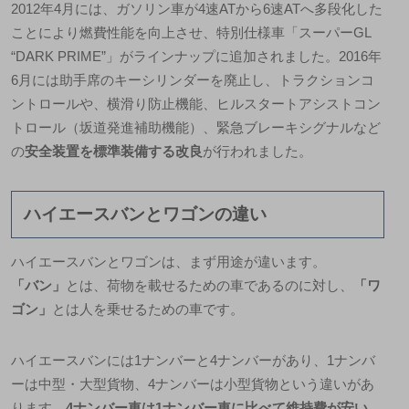
2012年4月には、
ガソリン車が4速ATから6速ATへ多段化した
ことにより燃費性能を向上させ
、特別仕様車「スーパーGL
“DARK PRIME”」がラインナップに追加されました。2016年
6月には助手席のキーシリンダーを廃止し、トラクションコ
ントロールや、横滑り防止機能、ヒルスタートアシストコン
トロール（坂道発進補助機能）、緊急ブレーキシグナルなど
の
安全装置を標準装備する改良
が行われました。
ハイエースバンとワゴンの違い
ハイエースバンとワゴンは、まず用途が違います。
「バン」
とは、
荷物を載せるための車
であるのに対し、
「ワ
ゴン」
とは
人を乗せるための車
です。
ハイエースバンには1ナンバーと4ナンバーがあり、1ナンバ
ーは中型・大型貨物、4ナンバーは小型貨物という違いがあ
ります。
4ナンバー車は1ナンバー車に比べて維持費が安い
、