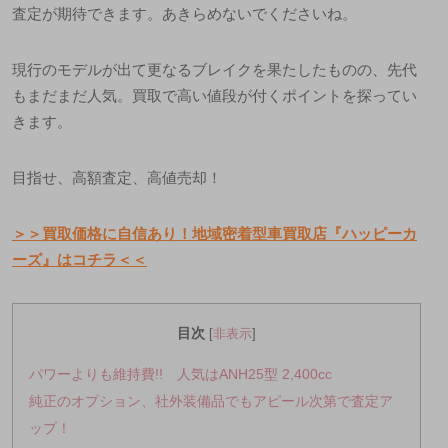
査定が期待できます。あきらめないでくださいね。
現行のモデルが出て更なるブレイクを果たしたものの、先代
もまだまだ人気。買取で高い値段が付くポイントを探ってい
きます。
目指せ、高額査定、高値売却！
＞＞買取価格に自信あり！地域密着型車買取店『ハッピーカ
ーズ』はコチラ＜＜
目次
[
非表示
]
パワーよりも維持費!! 人気はANH25型 2,400cc
純正のオプション、社外装備品でもアピール次第で査定ア
ップ！