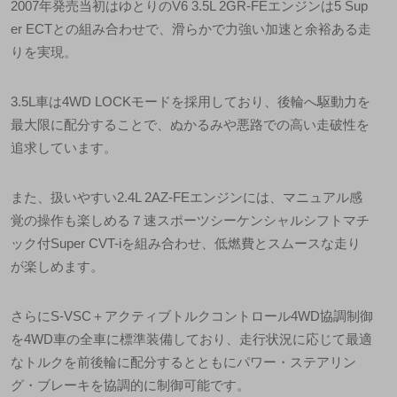
2007年発売当初はゆとりのV6 3.5L 2GR-FEエンジンは5 Sup
er ECTとの組み合わせで、滑らかで力強い加速と余裕ある走
りを実現。
3.5L車は4WD LOCKモードを採用しており、後輪へ駆動力を
最大限に配分することで、ぬかるみや悪路での高い走破性を
追求しています。
また、扱いやすい2.4L 2AZ-FEエンジンには、マニュアル感
覚の操作も楽しめる７速スポーツシーケンシャルシフトマチ
ック付Super CVT-iを組み合わせ、低燃費とスムースな走り
が楽しめます。
さらにS-VSC＋アクティブトルクコントロール4WD協調制御
を4WD車の全車に標準装備しており、走行状況に応じて最適
なトルクを前後輪に配分するとともにパワー・ステアリン
グ・ブレーキを協調的に制御可能です。