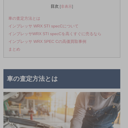
目次
[
非表示
]
車の査定方法とは
インプレッサ WRX STI specCについて
インプレッサWRX STI specCを高くすぐに売るなら
インプレッサ WRX SPEC Cの高価買取事例
まとめ
車の査定方法とは