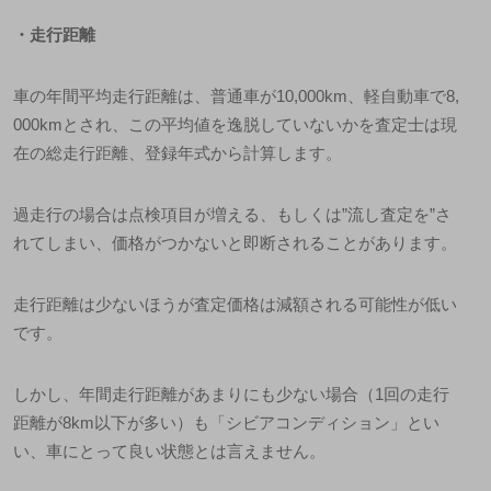
・走行距離
車の年間平均走行距離は、普通車が
10,000km
、軽自動車で
8,
000km
とされ、この平均値を逸脱していないかを査定士は現
在の総走行距離、登録年式から計算します。
過走行の場合は点検項目が増える、もしくは
”
流し査定を
”
さ
れてしまい、価格がつかないと即断されることがあります。
走行距離は少ないほうが査定価格は減額される可能性が低い
です。
しかし、年間走行距離があまりにも少ない場合（
1
回の走行
距離が
8km
以下が多い）も「シビアコンディション」とい
い、車にとって良い状態とは言えません。