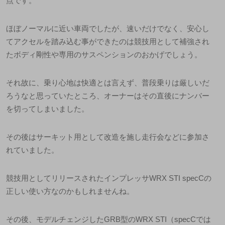
点です。
ほぼノーマルに近い車両でしたが、速いだけでなく、安心し
てアクセルを踏み込む事ができたのは競技用として補強され
たボディ剛性や専用のサスペンションのおかげでしょう。
それ故に、乗り心地は快適とは言えず、普段乗りは厳しいだ
ろうなと思っていたところ、オーナーはその直後にナンバー
を切ってしまいました。
その後はサーキット用として改造を施し走行会などに参加さ
れていました。
競技用としてリリースされたインプレッサ
WRX STI specC
の
正しい使い方なのかもしれませんね。
その後、モデルチェンジした
GRB
型の
WRX STI
（
specC
では