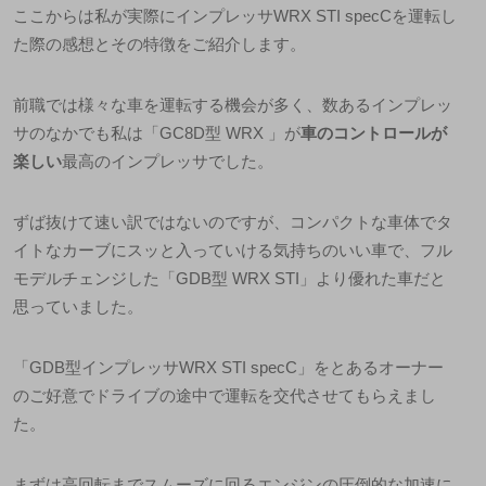
ここからは私が実際にインプレッサ
WRX STI specC
を運転し
た際の感想とその特徴をご紹介します。
前職では様々な車を運転する機会が多く、数あるインプレッ
サのなかでも私は「
GC8D
型
WRX
」が
車のコントロールが
楽しい
最高のインプレッサでした。
ずば抜けて速い訳ではないのですが、コンパクトな車体でタ
イトなカーブにスッと入っていける気持ちのいい車で、フル
モデルチェンジした「
GDB
型
WRX STI
」より優れた車だと
思っていました。
「
GDB
型インプレッサ
WRX STI specC
」をとあるオーナー
のご好意でドライブの途中で運転を交代させてもらえまし
た。
まずは高回転までスムーズに回るエンジンの圧倒的な加速に