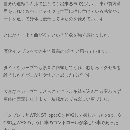
自分の運転スキルではとても出来る事ではなく、車が前方荷
重をこれでもか！とタイヤを地面に押し付けている感覚がシ
ートを通じて身体に伝わってきたのを覚えています。
とにかく
「よく曲がる」
という印象を強く感じました。
歴代インプレッサの中で最高の
1
台だと思っています。
タイトなカーブでも素直に回頭してくれ、むしろアクセルを
維持した方が曲がりやすいと思ったほどです。
大きなもカーブではさらにアクセルを踏み込んでも変わらず
車体は安定したままで、運転がとても楽しい車でした。
インプレッサ
WRX STI specC
を運転して嬉しかったのは、
G
C8D
型
WRX
のように
車のコントロールが楽しい車
であった