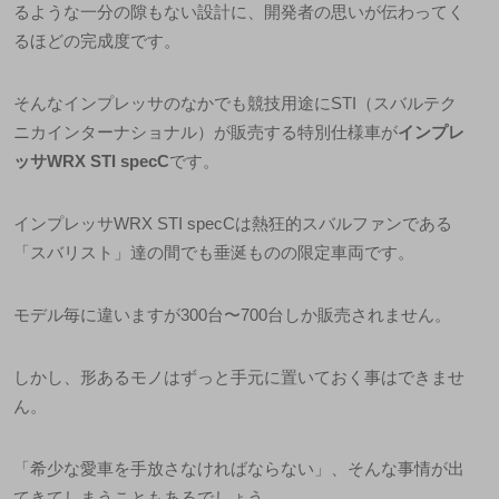
るような一分の隙もない設計に、開発者の思いが伝わってく
るほどの完成度です。
そんなインプレッサのなかでも競技用途に
STI
（スバルテク
ニカインターナショナル）が販売する特別仕様車が
インプレ
ッサ
WRX STI specC
です。
インプレッサ
WRX STI specC
は熱狂的スバルファン
である
「
スバリスト
」
達の間でも垂涎ものの限定車両です。
モデル毎に違いますが
300
台〜
700
台しか販売されません。
しかし、形あるモノはずっと手元に置いておく事はできませ
ん。
「希少な愛車を手放さなければならない」、そんな事情が出
てきてしまうこともあるでしょう。