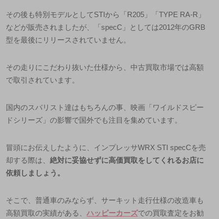
その後も特別モデルとして
STI
から「
R205
」「
TYPE RA-R
」
などが販売されましたが、「
specC
」としては
2012
年の
GRB
型を最後にリリースされていません。
その走りにこだわり抜いた仕様から、中古買取市場では高額
で取引されています。
国内のスバリスト達はもちろんの事、映画「ワイルドスピー
ドシリーズ」の影響で国外でも注目を集めています。
冒頭にお伝えしたように、インプレッサ
WRX STI specC
を売
却する際は、
絶対に妥協せずに高価買取をしてくれるお店に
依頼しましょう。
そこで、普通車のみならず、サーキット走行仕様の改造車も
高額買取の実績がある、
ハッピーカーズ
での買取査定をお勧