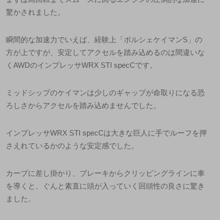
驚かされました。
瞬間的な加速力でいえば、経験上「ポルシェケイマン
S
」の
方が上ですが、安定してアクセルを踏み込めるのは間違いな
く
AWD
のインプレッサ
WRX STI specC
です。
ミッドシップのケイマンは少しのギャップが命取りになる恐
ろしさからアクセルを踏み込めませんでした。
インプレッサ
WRX STI specC
は大きな巨人に手でルーフを押
さえれているかのような安定感でした。
カーブに差し掛かり、ブレーキからクリッピングラインに車
を導くと、ぐんと素直に頭が入っていく回頭性の良さに驚き
ました。